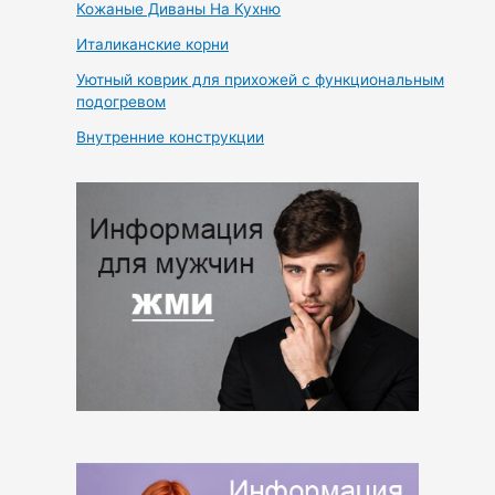
Кожаные Диваны На Кухню
Италиканские корни
Уютный коврик для прихожей с функциональным
подогревом
Внутренние конструкции