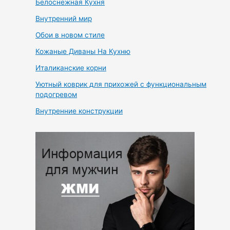
Белоснежная Кухня
Внутренний мир
Обои в новом стиле
Кожаные Диваны На Кухню
Италиканские корни
Уютный коврик для прихожей с функциональным
подогревом
Внутренние конструкции