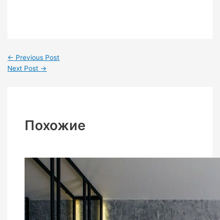
←
Previous Post
Next Post
→
Похожие