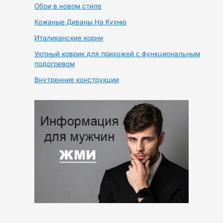
Обои в новом стиле
Кожаные Диваны На Кухню
Италиканские корни
Уютный коврик для прихожей с функциональным
подогревом
Внутренние конструкции