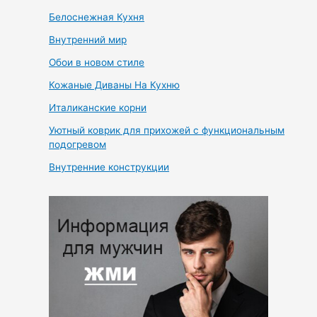
Белоснежная Кухня
Внутренний мир
Обои в новом стиле
Кожаные Диваны На Кухню
Италиканские корни
Уютный коврик для прихожей с функциональным
подогревом
Внутренние конструкции