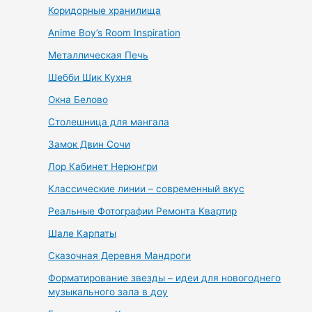
Коридорные хранилища
Anime Boy’s Room Inspiration
Металлическая Печь
Шебби Шик Кухня
Окна Белово
Столешница для мангала
Замок Двин Сочи
Лор Кабинет Нерюнгри
Классические линии – современный вкус
Реальные Фотографии Ремонта Квартир
Шале Карпаты
Сказочная Деревня Мандроги
Форматирование звезды – идеи для новогоднего
музыкального зала в доу