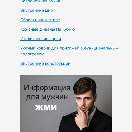
Белоснежная Кухня
Внутренний мир
Обои в новом стиле
Кожаные Диваны На Кухню
Италиканские корни
Уютный коврик для прихожей с функциональным
подогревом
Внутренние конструкции