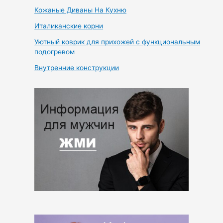
Кожаные Диваны На Кухню
Италиканские корни
Уютный коврик для прихожей с функциональным
подогревом
Внутренние конструкции