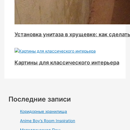
Установка унитаза в хрущевке: как сделат
Картины для классического интерьера
Последние записи
Коридорные хранилища
Anime Boy’s Room Inspiration