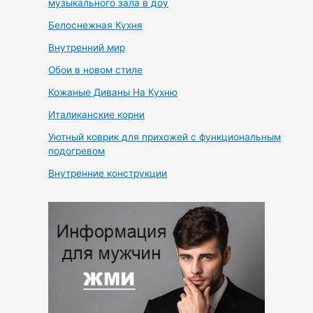
музыкального зала в доу
Белоснежная Кухня
Внутренний мир
Обои в новом стиле
Кожаные Диваны На Кухню
Италиканские корни
Уютный коврик для прихожей с функциональным
подогревом
Внутренние конструкции