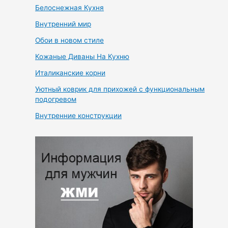
Белоснежная Кухня
Внутренний мир
Обои в новом стиле
Кожаные Диваны На Кухню
Италиканские корни
Уютный коврик для прихожей с функциональным
подогревом
Внутренние конструкции