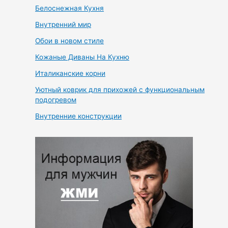
Белоснежная Кухня
Внутренний мир
Обои в новом стиле
Кожаные Диваны На Кухню
Италиканские корни
Уютный коврик для прихожей с функциональным
подогревом
Внутренние конструкции