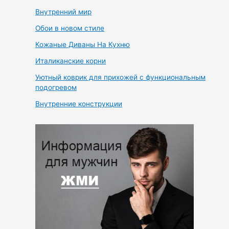
Внутренний мир
Обои в новом стиле
Кожаные Диваны На Кухню
Италиканские корни
Уютный коврик для прихожей с функциональным
подогревом
Внутренние конструкции