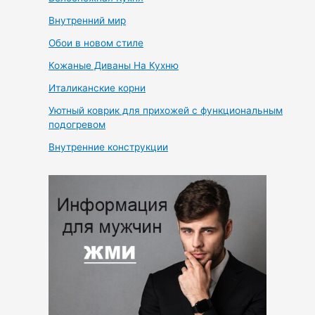
Внутренний мир
Обои в новом стиле
Кожаные Диваны На Кухню
Италиканские корни
Уютный коврик для прихожей с функциональным
подогревом
Внутренние конструкции