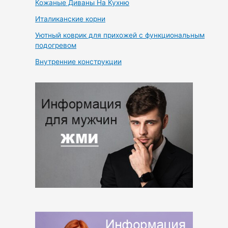
Кожаные Диваны На Кухню
Италиканские корни
Уютный коврик для прихожей с функциональным
подогревом
Внутренние конструкции