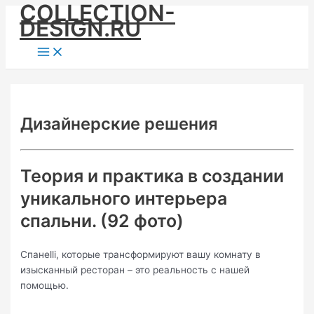
COLLECTION-
Skip
DESIGN.RU
to
content
Main
Menu
Дизайнерские решения
Теория и практика в создании
уникального интерьера
спальни. (92 фото)
Спанelli, которые трансформируют вашу комнату в
изысканный ресторан – это реальность с нашей
помощью.