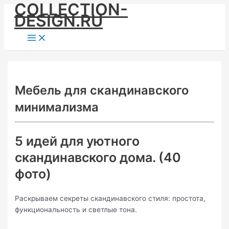
COLLECTION-
Skip
DESIGN.RU
to
content
Main
Menu
Мебель для скандинавского
минимализма
5 идей для уютного
скандинавского дома. (40
фото)
Раскрываем секреты скандинавского стиля: простота,
функциональность и светлые тона.