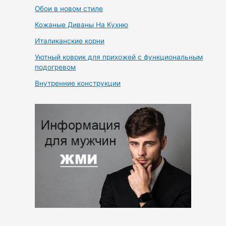
Обои в новом стиле
Кожаные Диваны На Кухню
Италиканские корни
Уютный коврик для прихожей с функциональным
подогревом
Внутренние конструкции