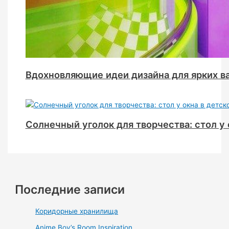
Вдохновляющие идеи дизайна для ярких в
Солнечный уголок для творчества: стол у 
Последние записи
Коридорные хранилища
Anime Boy’s Room Inspiration