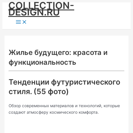
COLLECTION-
Skip
DESIGN.RU
to
content
Main
Menu
Жилье будущего: красота и
функциональность
Тенденции футуристического
стиля. (55 фото)
Обзор современных материалов и технологий, которые
создают атмосферу космического комфорта.