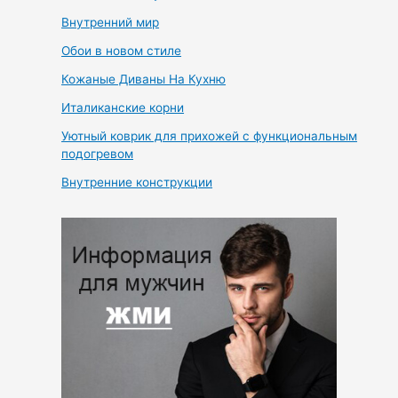
Внутренний мир
Обои в новом стиле
Кожаные Диваны На Кухню
Италиканские корни
Уютный коврик для прихожей с функциональным
подогревом
Внутренние конструкции