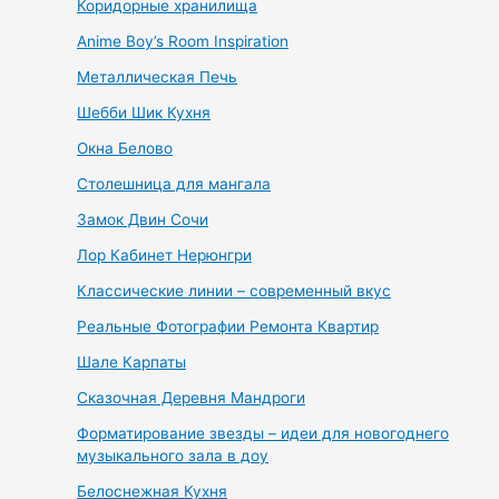
Коридорные хранилища
Anime Boy’s Room Inspiration
Металлическая Печь
Шебби Шик Кухня
Окна Белово
Столешница для мангала
Замок Двин Сочи
Лор Кабинет Нерюнгри
Классические линии – современный вкус
Реальные Фотографии Ремонта Квартир
Шале Карпаты
Сказочная Деревня Мандроги
Форматирование звезды – идеи для новогоднего
музыкального зала в доу
Белоснежная Кухня