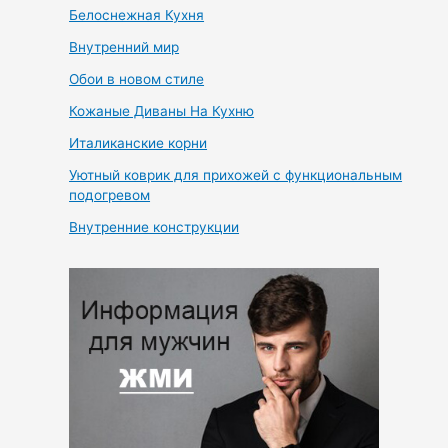
Белоснежная Кухня
Внутренний мир
Обои в новом стиле
Кожаные Диваны На Кухню
Италиканские корни
Уютный коврик для прихожей с функциональным
подогревом
Внутренние конструкции