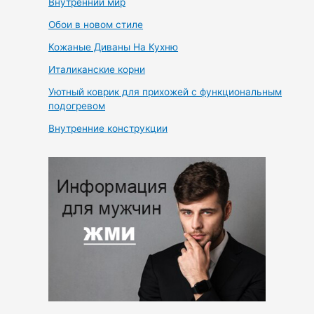
Внутренний мир
Обои в новом стиле
Кожаные Диваны На Кухню
Италиканские корни
Уютный коврик для прихожей с функциональным
подогревом
Внутренние конструкции