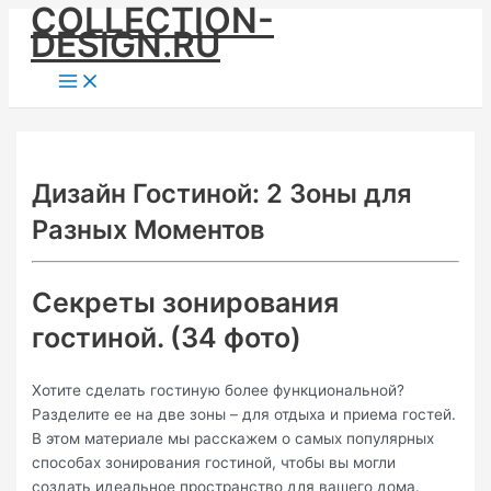
COLLECTION-
Skip
DESIGN.RU
to
content
Main
Menu
Дизайн Гостиной: 2 Зоны для
Разных Моментов
Секреты зонирования
гостиной. (34 фото)
Хотите сделать гостиную более функциональной?
Разделите ее на две зоны – для отдыха и приема гостей.
В этом материале мы расскажем о самых популярных
способах зонирования гостиной, чтобы вы могли
создать идеальное пространство для вашего дома.