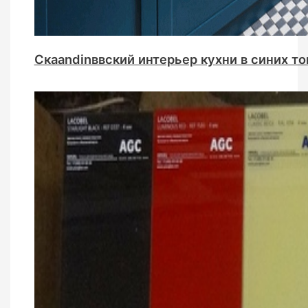
Скаandinввский интерьер кухни в синих то