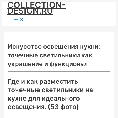
COLLECTION-
Skip
DESIGN.RU
to
content
Main
Menu
Искусство освещения кухни:
точечные светильники как
украшение и функционал
Где и как разместить
точечные светильники на
кухне для идеального
освещения. (53 фото)