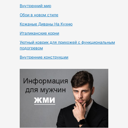
Внутренний мир
Обои в новом стиле
Кожаные Диваны На Кухню
Италиканские корни
Уютный коврик для прихожей с функциональным
подогревом
Внутренние конструкции