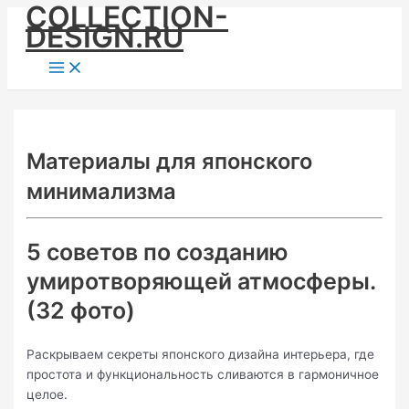
COLLECTION-
Skip
DESIGN.RU
to
content
Main
Menu
Материалы для японского
минимализма
5 советов по созданию
умиротворяющей атмосферы.
(32 фото)
Раскрываем секреты японского дизайна интерьера, где
простота и функциональность сливаются в гармоничное
целое.