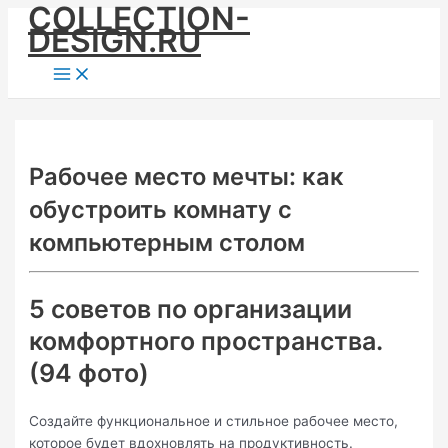
COLLECTION-
Skip
DESIGN.RU
to
content
Main
Menu
Рабочее место мечты: как
обустроить комнату с
компьютерным столом
5 советов по организации
комфортного пространства.
(94 фото)
Создайте функциональное и стильное рабочее место,
которое будет вдохновлять на продуктивность.