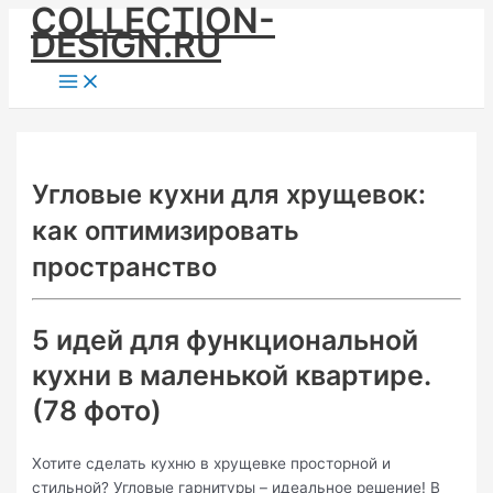
COLLECTION-
Skip
DESIGN.RU
to
content
Main
Menu
Угловые кухни для хрущевок:
как оптимизировать
пространство
5 идей для функциональной
кухни в маленькой квартире.
(78 фото)
Хотите сделать кухню в хрущевке просторной и
стильной? Угловые гарнитуры – идеальное решение! В