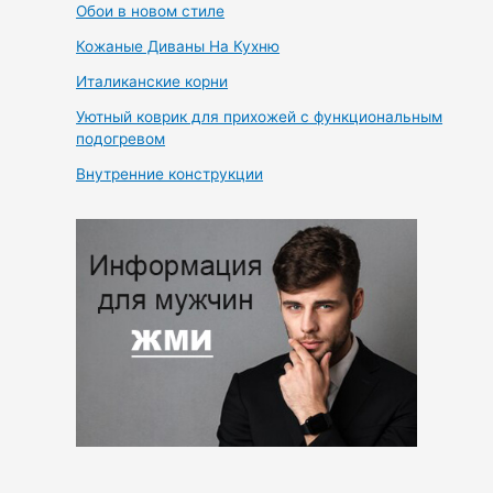
Обои в новом стиле
Кожаные Диваны На Кухню
Италиканские корни
Уютный коврик для прихожей с функциональным
подогревом
Внутренние конструкции