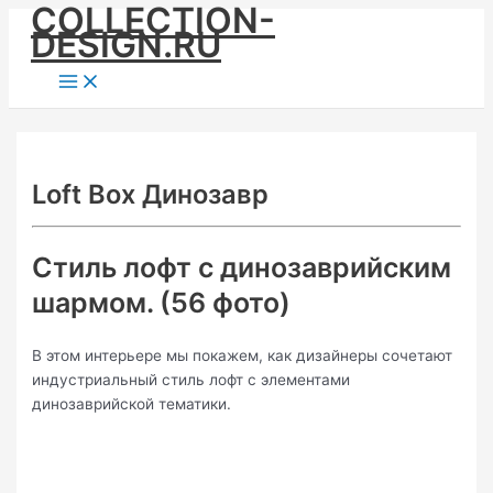
COLLECTION-
Skip
DESIGN.RU
to
content
Main
Menu
Loft Box Динозавр
Стиль лофт с динозаврийским
шармом. (56 фото)
В этом интерьере мы покажем, как дизайнеры сочетают
индустриальный стиль лофт с элементами
динозаврийской тематики.