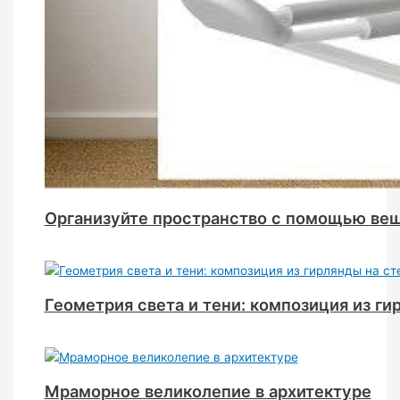
Организуйте пространство с помощью веш
Геометрия света и тени: композиция из ги
Мраморное великолепие в архитектуре