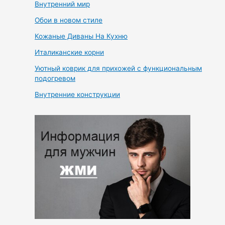
Внутренний мир
Обои в новом стиле
Кожаные Диваны На Кухню
Италиканские корни
Уютный коврик для прихожей с функциональным
подогревом
Внутренние конструкции