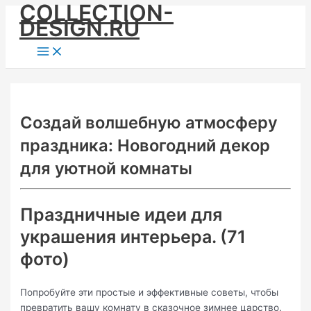
COLLECTION-
Skip
DESIGN.RU
to
content
Main
Menu
Создай волшебную атмосферу
праздника: Новогодний декор
для уютной комнаты
Праздничные идеи для
украшения интерьера. (71
фото)
Попробуйте эти простые и эффективные советы, чтобы
превратить вашу комнату в сказочное зимнее царство.