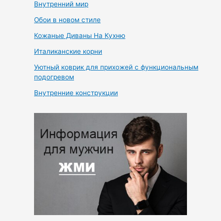
Внутренний мир
Обои в новом стиле
Кожаные Диваны На Кухню
Италиканские корни
Уютный коврик для прихожей с функциональным
подогревом
Внутренние конструкции