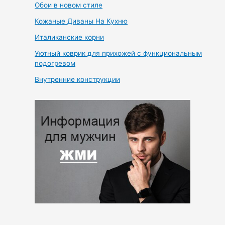
Обои в новом стиле
Кожаные Диваны На Кухню
Италиканские корни
Уютный коврик для прихожей с функциональным
подогревом
Внутренние конструкции