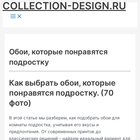
COLLECTION-DESIGN.RU
Skip
to
Main
Menu
content
Обои, которые понравятся
подростку
Как выбрать обои, которые
понравятся подростку. (70
фото)
В этой статье мы разберем, как подобрать обои для
комнаты подростка, учитывая его вкусы и
предпочтения. От современных принтов до
классических решений – найдем идеальный вариант для