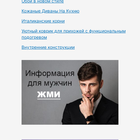
Обои в новом стиле
Кожаные Диваны На Кухню
Италиканские корни
Уютный коврик для прихожей с функциональным
подогревом
Внутренние конструкции