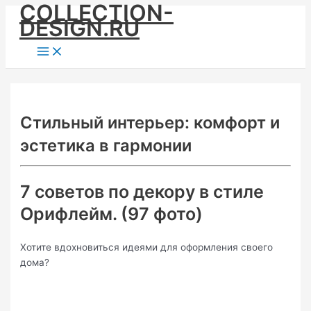
COLLECTION-
Skip
DESIGN.RU
to
content
Main
Menu
Стильный интерьер: комфорт и
эстетика в гармонии
7 советов по декору в стиле
Орифлейм. (97 фото)
Хотите вдохновиться идеями для оформления своего
дома?