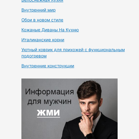
Белоснежная Кухня
Внутренний мир
Обои в новом стиле
Кожаные Диваны На Кухню
Италиканские корни
Уютный коврик для прихожей с функциональным
подогревом
Внутренние конструкции