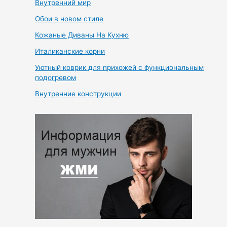
Внутренний мир
Обои в новом стиле
Кожаные Диваны На Кухню
Италиканские корни
Уютный коврик для прихожей с функциональным
подогревом
Внутренние конструкции