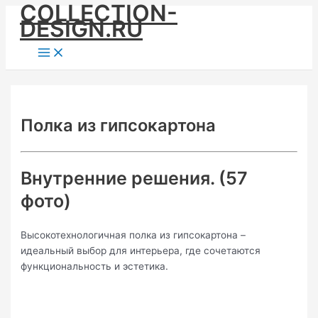
COLLECTION-
Skip
DESIGN.RU
to
content
Main
Menu
Полка из гипсокартона
Внутренние решения. (57
фото)
Высокотехнологичная полка из гипсокартона –
идеальный выбор для интерьера, где сочетаются
функциональность и эстетика.