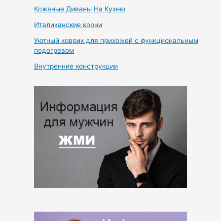
Кожаные Диваны На Кухню
Италиканские корни
Уютный коврик для прихожей с функциональным
подогревом
Внутренние конструкции