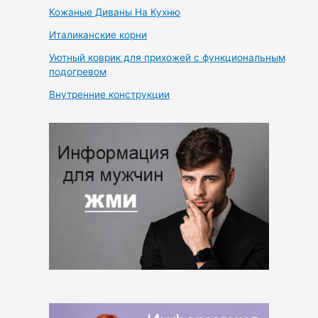
Кожаные Диваны На Кухню
Италиканские корни
Уютный коврик для прихожей с функциональным
подогревом
Внутренние конструкции