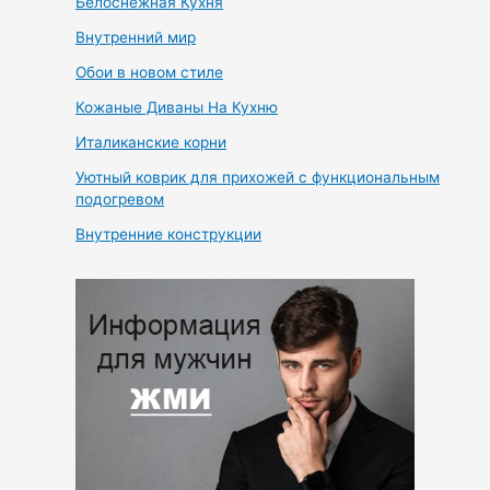
Белоснежная Кухня
Внутренний мир
Обои в новом стиле
Кожаные Диваны На Кухню
Италиканские корни
Уютный коврик для прихожей с функциональным
подогревом
Внутренние конструкции