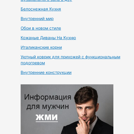
Белоснежная Кухня
Внутренний мир
Обои в новом стиле
Кожаные Диваны На Кухню
Италиканские корни
Уютный коврик для прихожей с функциональным
подогревом
Внутренние конструкции