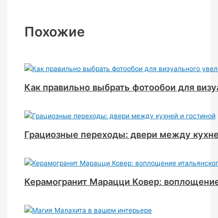
Похожие
Как правильно выбрать фотообои для визу
Грациозные переходы: двери между кухне
Керамогранит Марацци Ковер: воплощение