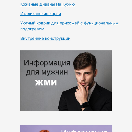
Кожаные Диваны На Кухню
Италиканские корни
Уютный коврик для прихожей с функциональным
подогревом
Внутренние конструкции