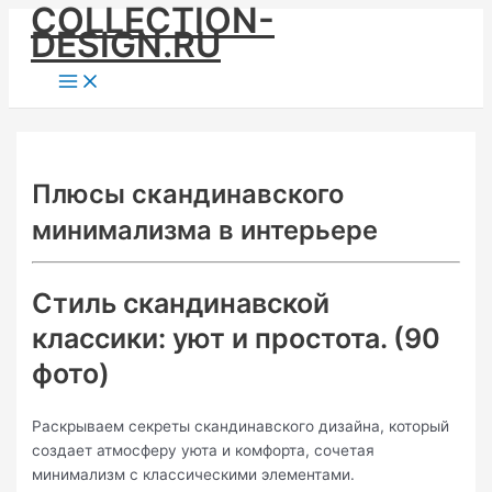
COLLECTION-
Skip
DESIGN.RU
to
content
Main
Menu
Плюсы скандинавского
минимализма в интерьере
Стиль скандинавской
классики: уют и простота. (90
фото)
Раскрываем секреты скандинавского дизайна, который
создает атмосферу уюта и комфорта, сочетая
минимализм с классическими элементами.