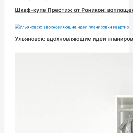
Шкаф-купе Престиж от Роникон: воплощен
Ульяновск: вдохновляющие идеи планиров