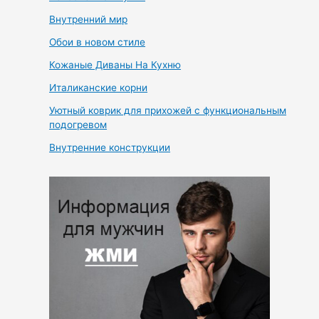
Внутренний мир
Обои в новом стиле
Кожаные Диваны На Кухню
Италиканские корни
Уютный коврик для прихожей с функциональным
подогревом
Внутренние конструкции