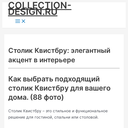
COLLECTION-
Skip
DESIGN.RU
to
content
Main
Menu
Столик Квистбру: элегантный
акцент в интерьере
Как выбрать подходящий
столик Квистбру для вашего
дома. (88 фото)
Столик Квистбру – это стильное и функциональное
решение для гостиной, спальни или столовой.