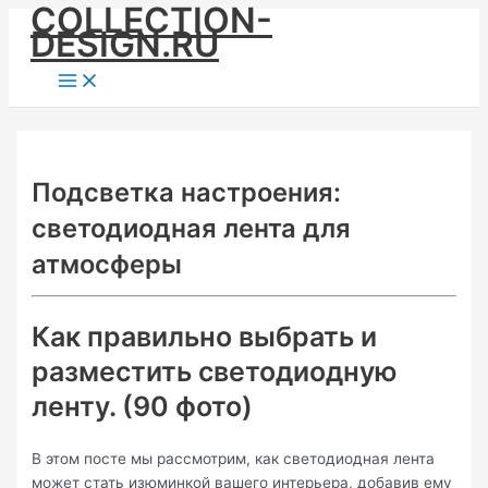
COLLECTION-
Skip
DESIGN.RU
to
content
Main
Menu
Подсветка настроения:
светодиодная лента для
атмосферы
Как правильно выбрать и
разместить светодиодную
ленту. (90 фото)
В этом посте мы рассмотрим, как светодиодная лента
может стать изюминкой вашего интерьера, добавив ему