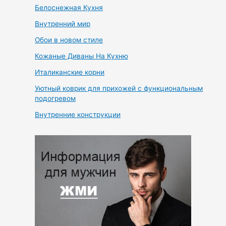
Белоснежная Кухня
Внутренний мир
Обои в новом стиле
Кожаные Диваны На Кухню
Италиканские корни
Уютный коврик для прихожей с функциональным
подогревом
Внутренние конструкции