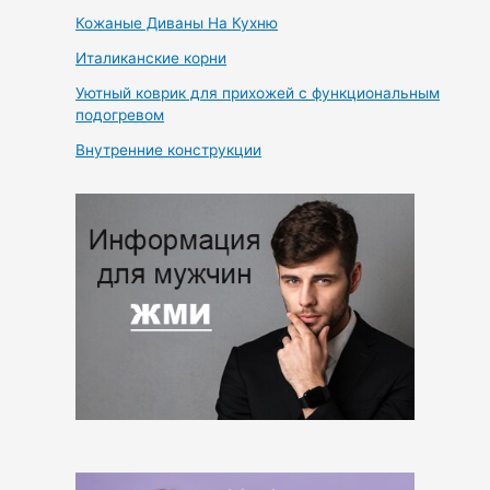
Кожаные Диваны На Кухню
Италиканские корни
Уютный коврик для прихожей с функциональным
подогревом
Внутренние конструкции