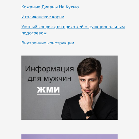
Кожаные Диваны На Кухню
Италиканские корни
Уютный коврик для прихожей с функциональным
подогревом
Внутренние конструкции