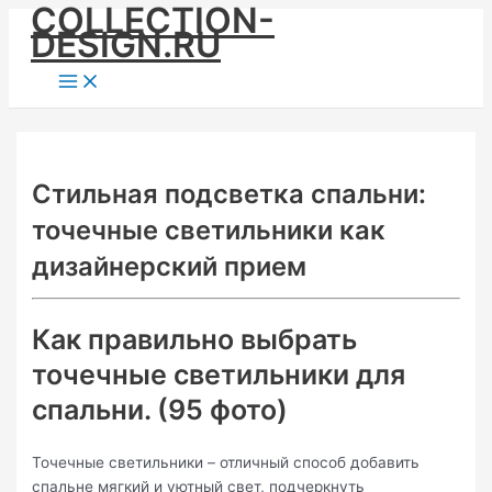
COLLECTION-
Skip
DESIGN.RU
to
content
Main
Menu
Стильная подсветка спальни:
точечные светильники как
дизайнерский прием
Как правильно выбрать
точечные светильники для
спальни. (95 фото)
Точечные светильники – отличный способ добавить
спальне мягкий и уютный свет, подчеркнуть