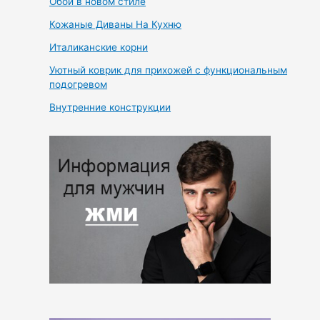
Обои в новом стиле
Кожаные Диваны На Кухню
Италиканские корни
Уютный коврик для прихожей с функциональным
подогревом
Внутренние конструкции