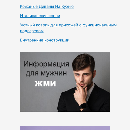
Кожаные Диваны На Кухню
Италиканские корни
Уютный коврик для прихожей с функциональным
подогревом
Внутренние конструкции