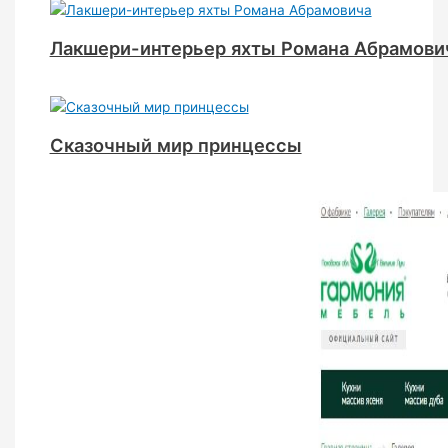
Лакшери-интерьер яхты Романа Абрамови
Сказочный мир принцессы