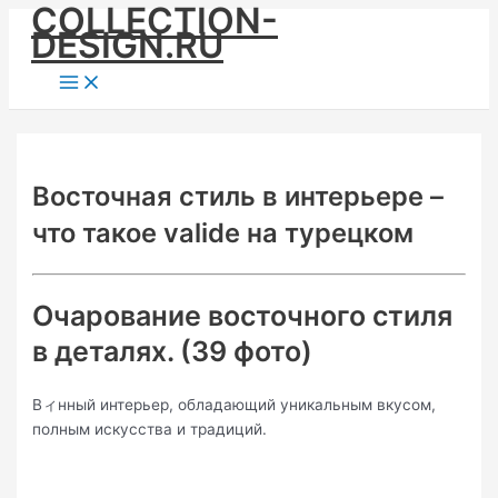
COLLECTION-
Skip
DESIGN.RU
to
content
Main
Menu
Восточная стиль в интерьере –
что такое valide на турецком
Очарование восточного стиля
в деталях. (39 фото)
Вィнный интерьер, обладающий уникальным вкусом,
полным искусства и традиций.