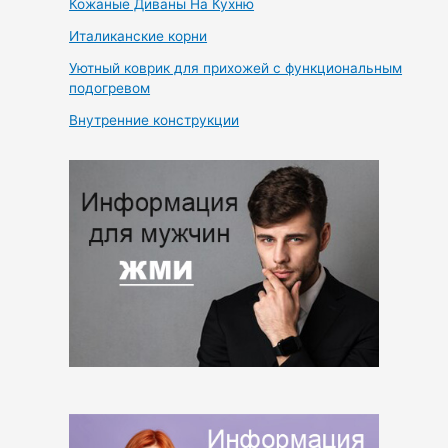
Кожаные Диваны На Кухню
Италиканские корни
Уютный коврик для прихожей с функциональным
подогревом
Внутренние конструкции