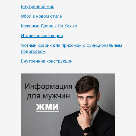
Внутренний мир
Обои в новом стиле
Кожаные Диваны На Кухню
Италиканские корни
Уютный коврик для прихожей с функциональным
подогревом
Внутренние конструкции