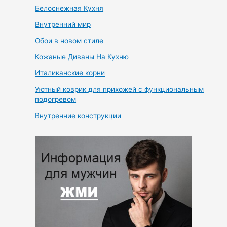
Белоснежная Кухня
Внутренний мир
Обои в новом стиле
Кожаные Диваны На Кухню
Италиканские корни
Уютный коврик для прихожей с функциональным
подогревом
Внутренние конструкции